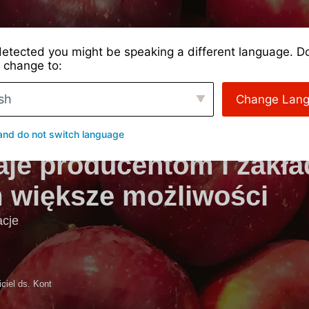
ie
Rodzaje upraw
Praktyczne zastosowania
O nas
etected you might be speaking a different language. D
 change to:
sh
Change Lan
ologia wczesnego sorto
and do not switch language
je producentom i zakł
 większe możliwości
acje
ciel ds. Kont