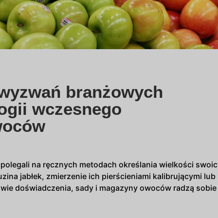
 wyzwań branżowych
logii wczesnego
woców
 polegali na ręcznych metodach określania wielkości swoi
uzina jabłek, zmierzenie ich pierścieniami kalibrującymi l
tawie doświadczenia, sady i magazyny owoców radzą sobie