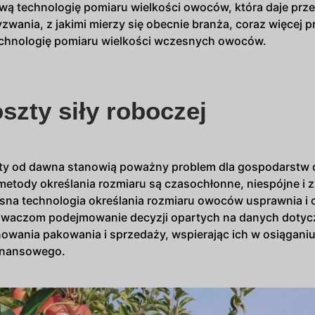
ą technologię pomiaru wielkości owoców, która daje prz
wania, z jakimi mierzy się obecnie branża, coraz więcej p
technologię pomiaru wielkości wczesnych owoców.
szty siły roboczej
szty od dawna stanowią poważny problem dla gospodarst
metody określania rozmiaru są czasochłonne, niespójne i 
esna technologia określania rozmiaru owoców usprawnia i 
kowaczom podejmowanie decyzji opartych na danych dotycz
owania pakowania i sprzedaży, wspierając ich w osiągani
finansowego.