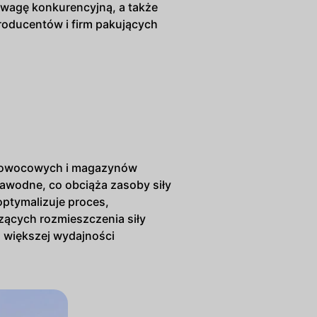
ewagę konkurencyjną, a także
roducentów i firm pakujących
w owocowych i magazynów
zawodne, co obciąża zasoby siły
optymalizuje proces,
ących rozmieszczenia siły
u większej wydajności