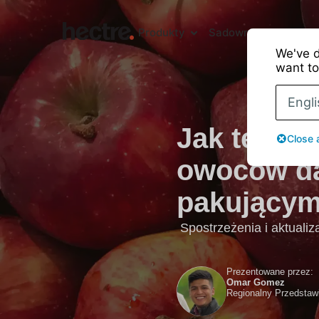
Produkty
Sadownicy
Sortown
We've d
want to
Engli
Jak techn
Close 
owoców da
pakującym
Spostrzeżenia i aktualiz
Prezentowane przez:
Omar Gomez
Regionalny Przedstawi