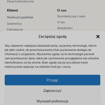
Klasa kolorystyczna
Klienci
O nas
Skontaktuj się z nami
Studia przypadków
O nas
Sadownicy
Aktualności
Pakowacze
Dołącz do nas
Sprzedaż/Marketing
Zarządzaj zgodą
Wsparcie
Zasoby
Aby zapewnić najlepsze doświadczenia, używamy technologii, takich
Wsparcie Hectre
jak pliki cookie, do przechowywania i/lub uzyskiwania dostępu do
Edukacja
informacji o urządzeniu. Wyrażenie zgody na te technologie pozwoli
Artykuły pomocy
Webinaria
nam przetwarzać dane, takie jak zachowanie przeglądania lub unikalne
Zaloguj się
identyfikatory na tej stronie. Brak zgody lub jej wycofanie może
Blog
niekorzystnie wpłynąć na niektóre funkcje i cechy.
Przyjąć
Zaprzeczyć
Wyświetl preferencje