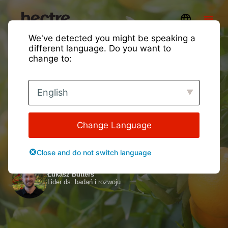
We've detected you might be speaking a
different language. Do you want to
change to:
Wybór właściwej metody
English
szacowania wielkości
owoców podczas zbioru
Change Language
Aplikacja do pomiaru wielkości owoców
Close and do not switch language
Prezentowane przez:
Łukasz Butters
Lider ds. badań i rozwoju