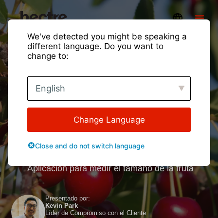
We've detected you might be speaking a
different language. Do you want to
change to:
Comienza el programa
English
piloto de clasificación de
tamaño de fruta de
Change Language
Spectre for Cherries en
Close and do not switch language
EE. UU.
Aplicación para medir el tamaño de la fruta
Presentado por:
Kevin Park
Líder de Compromiso con el Cliente