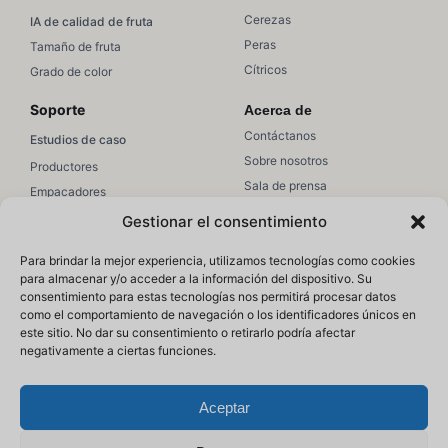
Cerezas
IA de calidad de fruta
Peras
Tamaño de fruta
Cítricos
Grado de color
Soporte
Acerca de
Contáctanos
Estudios de caso
Sobre nosotros
Productores
Sala de prensa
Empacadores
Únete a equipo
Ventas/Marketing
Gestionar el consentimiento
Soporte
Recursos
Para brindar la mejor experiencia, utilizamos tecnologías como cookies
Soporte de Hectre
para almacenar y/o acceder a la información del dispositivo. Su
Educación
consentimiento para estas tecnologías nos permitirá procesar datos
Artículos de ayuda
Webinars
como el comportamiento de navegación o los identificadores únicos en
Acceso
este sitio. No dar su consentimiento o retirarlo podría afectar
Blog
negativamente a ciertas funciones.
Aceptar