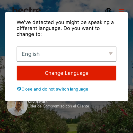
We've detected you might be speaking a
different language. Do you want to
change to:
El gigante frutícola del
English
estado de Washington se
une a Hectre
Change Language
Perspectivas y actualizaciones
Close and do not switch language
Presentado por:
Kevin Park
Líder de Compromiso con el Cliente