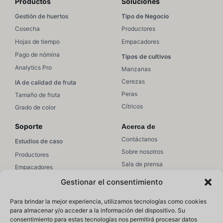
Productos
Soluciones
Gestión de huertos
Tipo de Negocio
Cosecha
Productores
Hojas de tiempo
Empacadores
Pago de nómina
Tipos de cultivos
Analytics Pro
Manzanas
Cerezas
IA de calidad de fruta
Peras
Tamaño de fruta
Cítricos
Grado de color
Soporte
Acerca de
Contáctanos
Estudios de caso
Sobre nosotros
Productores
Sala de prensa
Empacadores
Únete a equipo
Ventas/Marketing
Gestionar el consentimiento
Soporte
Recursos
Para brindar la mejor experiencia, utilizamos tecnologías como cookies
Soporte de Hectre
para almacenar y/o acceder a la información del dispositivo. Su
Educación
consentimiento para estas tecnologías nos permitirá procesar datos
Artículos de ayuda