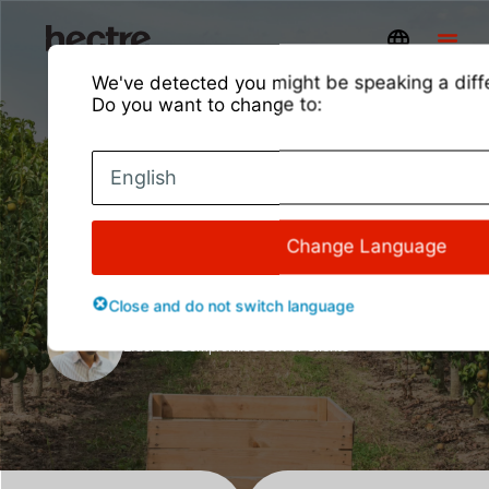
We've detected you might be speaking a diff
Do you want to change to:
Hectre gana premio
English
mundial
Change Language
Perspectivas y actualizaciones
Close and do not switch language
Presentado por:
Kevin Park
Líder de Compromiso con el Cliente