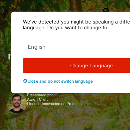
We've detected you might be speaking a diffe
language. Do you want to change to:
Nuevas funciones y
English
mejoras del producto de
agosto de 2023
Change Language
Nuevas funciones
Close and do not switch language
Presentado por:
Aarón Croft
Líder de Innovación de Productos