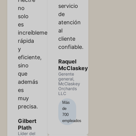
servicio
no
de
solo
atención
es
al
increíblemente
cliente
rápida
confiable.
y
eficiente,
Raquel
sino
McClaskey
que
Gerente
general,
además
McClaskey
Orchards
es
LLC
muy
Más
precisa.
de
700
Gilbert
empleados
Plath
Líder del