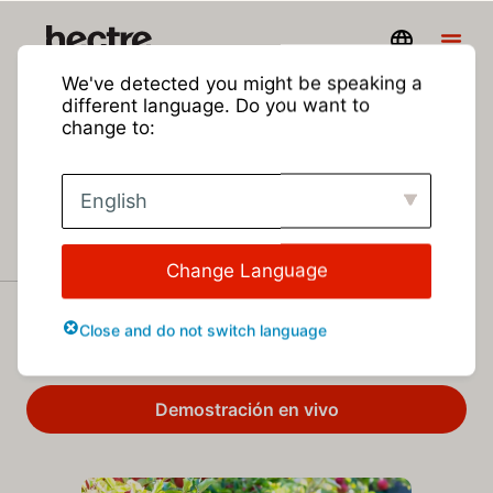
We've detected you might be speaking a
different language. Do you want to
Toma mejores
change to:
decisiones para tu
English
fruta
Change Language
Software práctico y fácil de usar para la gestión de
huertos, la calidad de la fruta y el inventario para
Close and do not switch language
productores y envasadores.
Demostración en vivo