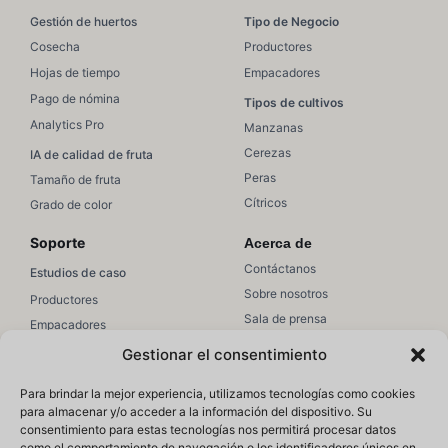
Gestión de huertos
Tipo de Negocio
Cosecha
Productores
Hojas de tiempo
Empacadores
Pago de nómina
Tipos de cultivos
Analytics Pro
Manzanas
Cerezas
IA de calidad de fruta
Peras
Tamaño de fruta
Cítricos
Grado de color
Soporte
Acerca de
Contáctanos
Estudios de caso
Sobre nosotros
Productores
Sala de prensa
Empacadores
Únete a equipo
Ventas/Marketing
Gestionar el consentimiento
Soporte
Recursos
Para brindar la mejor experiencia, utilizamos tecnologías como cookies
Soporte de Hectre
para almacenar y/o acceder a la información del dispositivo. Su
Educación
consentimiento para estas tecnologías nos permitirá procesar datos
Artículos de ayuda
Webinars
como el comportamiento de navegación o los identificadores únicos en