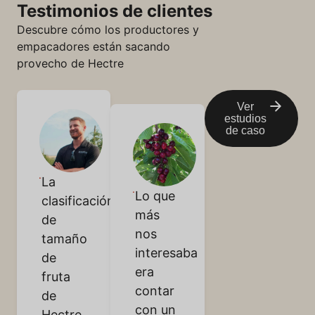
Testimonios de clientes
Descubre cómo los productores y
empacadores están sacando
provecho de Hectre
Ver
estudios
de caso
La
Lo que
clasificación
más
de
nos
tamaño
interesaba
de
era
fruta
contar
de
con un
Hectre