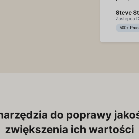
Steve S
Zastępca D
500+ Prac
narzędzia do poprawy jako
zwiększenia ich wartości