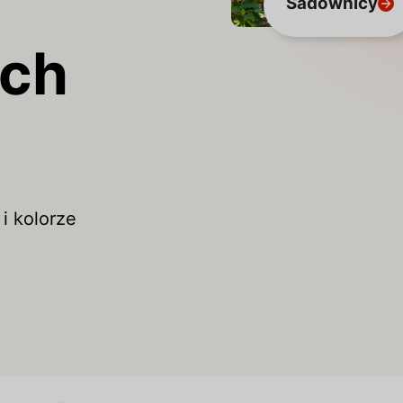
Sadownicy
ych
i kolorze