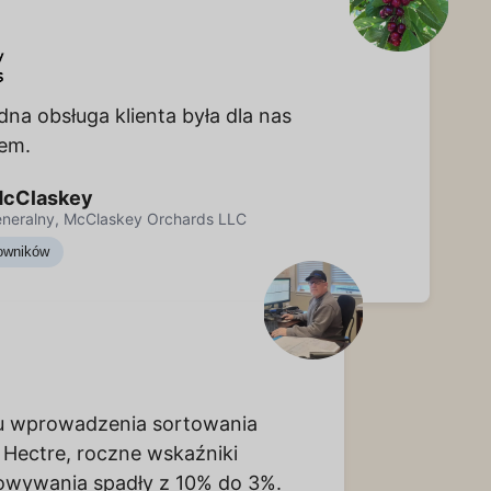
na obsługa klienta była dla nas
tem.
McClaskey
eneralny, McClaskey Orchards LLC
owników
u wprowadzenia sortowania
Hectre, roczne wskaźniki
owywania spadły z 10% do 3%.