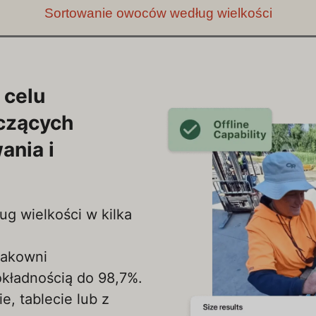
Sortowanie owoców według wielkości
 celu
yczących
ania i
ug wielkości w kilka
pakowni
okładnością do 98,7%.
e, tablecie lub z