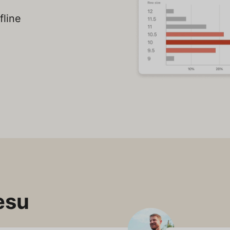
fline
esu