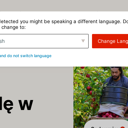
ie
Rodzaje upraw
Praktyczne zastosowania
O nas
etected you might be speaking a different language. D
 change to:
sh
Change Lan
jakości
and do not switch language
lę w