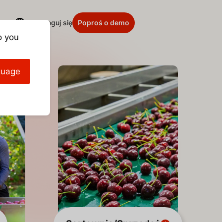
Zaloguj się
Poproś o demo
o you
guage