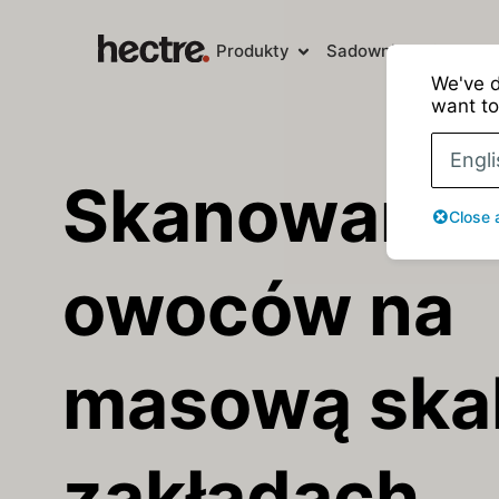
Produkty
Sadownicy
Sortown
We've d
want to
Engli
Skanowanie 
Close 
owoców na
masową ska
zakładach