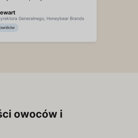
tewart
yrektora Generalnego, Honeybear Brands
owników
ści owoców i