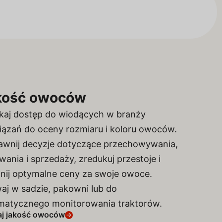
kość owoców
kaj dostęp do wiodących w branży
iązań do oceny rozmiaru i koloru owoców.
awnij decyzje dotyczące przechowywania,
ania i sprzedaży, zredukuj przestoje i
gnij optymalne ceny za swoje owoce.
aj w sadzie, pakowni lub do
matycznego monitorowania traktorów.
j jakość owoców