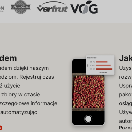
adem
Ja
sadem dzięki naszym
Uzys
dziom. Rejestruj czas
rozw
ź użycie
Uspr
 zbiory w czasie
pakow
szczegółowe informacje
osią
, automatyzując
Używ
auto
Pozna