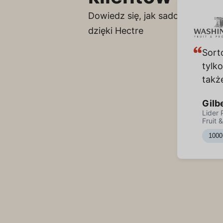
Dowiedz się, jak sadownicy i p
dzięki Hectre
Sort
tylko
takż
Gilb
Lider
Fruit 
1000