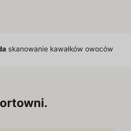
da
skanowanie kawałków owoców
sortowni.