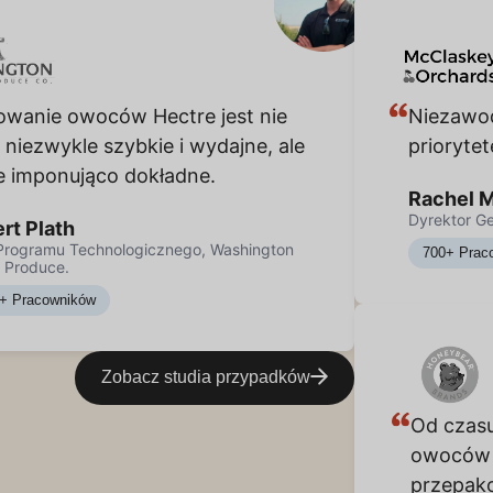
rodukcje zyskują przewagę
owanie owoców Hectre jest nie
Niezawod
 niezwykle szybkie i wydajne, ale
prioryte
e imponująco dokładne.
Rachel 
Dyrektor G
ert Plath
 Programu Technologicznego, Washington
700+ Prac
& Produce.
+ Pracowników
Zobacz studia przypadków
Od czas
owoców 
przepak