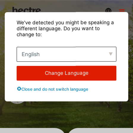
We've detected you might be speaking a
different language. Do you want to
change to:
Hectre Boot Camp ofrece
English
información valiosa
Perspectivas y actualizaciones
Change Language
Presentado por:
Close and do not switch language
Kevin Park
Líder de Compromiso con el Cliente