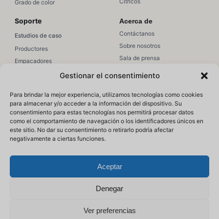
Cítricos
Grado de color
Soporte
Acerca de
Contáctanos
Estudios de caso
Sobre nosotros
Productores
Sala de prensa
Empacadores
Únete a equipo
Ventas/Marketing
Gestionar el consentimiento
Soporte
Recursos
Para brindar la mejor experiencia, utilizamos tecnologías como cookies
Soporte de Hectre
para almacenar y/o acceder a la información del dispositivo. Su
Educación
consentimiento para estas tecnologías nos permitirá procesar datos
Artículos de ayuda
Webinars
como el comportamiento de navegación o los identificadores únicos en
Acceso
este sitio. No dar su consentimiento o retirarlo podría afectar
Blog
negativamente a ciertas funciones.
Aceptar
Denegar
Ver preferencias