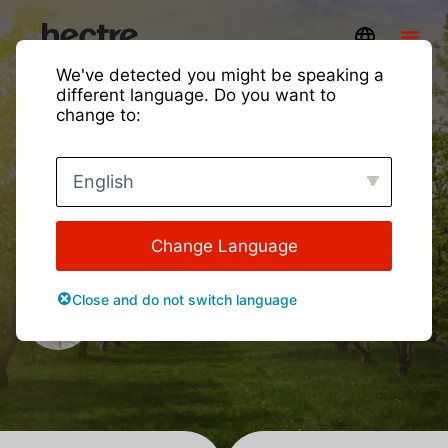
We've detected you might be speaking a
different language. Do you want to
change to:
Hectre Boot Camp offre
English
spunti succosi
Approfondimenti e aggiornamenti
Change Language
Presentato da:
Close and do not switch language
Parco Kevin
Responsabile del coinvolgimento dei clienti