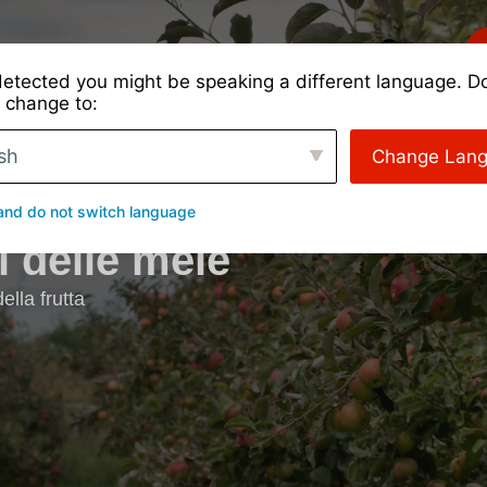
i
Tipi di coltura
Casi di studio
Di
Login
R
etected you might be speaking a different language. D
 change to:
sh
Change Lan
levatore personalizzato 
and do not switch language
 delle mele
ella frutta