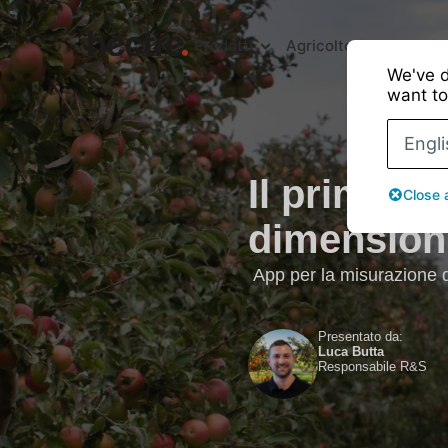
Prodotti
Agricoltori
Imballator
We've d
want to
Engli
Il primo ri
Close 
dimensioni
App per la misurazione d
Presentato da:
Luca Butta
Responsabile R&S