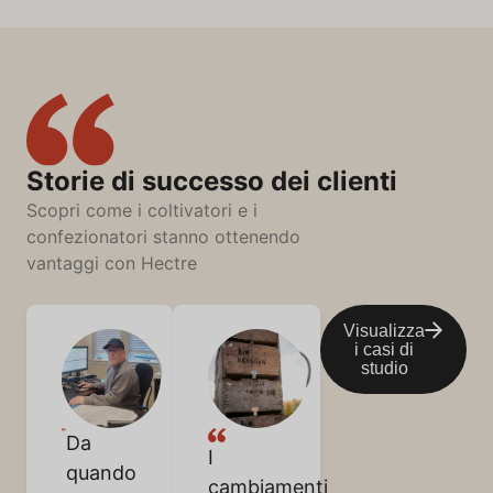
Storie di successo dei clienti
Scopri come i coltivatori e i
confezionatori stanno ottenendo
vantaggi con Hectre
Visualizza
i casi di
studio
Da
I
quando
cambiamenti