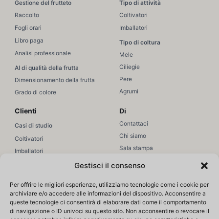
Gestione del frutteto
Tipo di attività
Raccolto
Coltivatori
Fogli orari
Imballatori
Libro paga
Tipo di coltura
Analisi professionale
Mele
Ciliegie
AI di qualità della frutta
Pere
Dimensionamento della frutta
Agrumi
Grado di colore
Clienti
Di
Contattaci
Casi di studio
Chi siamo
Coltivatori
Sala stampa
Imballatori
Unisciti a noi
Vendite / Marketing
Gestisci il consenso
Supporto
Risorse
Per offrire le migliori esperienze, utilizziamo tecnologie come i cookie per
Supporto Hectre
archiviare e/o accedere alle informazioni del dispositivo. Acconsentire a
Istruzione
queste tecnologie ci consentirà di elaborare dati come il comportamento
Articoli di aiuto
Seminari web
di navigazione o ID univoci su questo sito. Non acconsentire o revocare il
Login