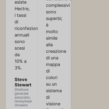
esiste
complessivi
Hectre,
sono
i tassi
superbi;
di
è
riconfezionamento
molto
annuali
simile
sono
alla
scesi
creazione
da
di una
10% a
mappa
3%.
di
colori
Steve
su un
Stewart
Direttore
sistema
generale
di
associato,
Honeybear
visione
Growers