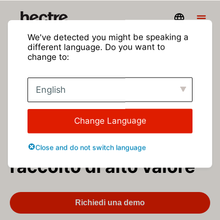
We've detected you might be speaking a
different language. Do you want to
Grado di colore
lo
change to:
stesso giorno in cui
English
raccogli e prendi di
mira una parte
Change Language
maggiore del tuo
Close and do not switch language
raccolto di alto valore
Richiedi una demo