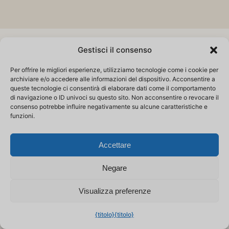
Gestisci il consenso
Per offrire le migliori esperienze, utilizziamo tecnologie come i cookie per
archiviare e/o accedere alle informazioni del dispositivo. Acconsentire a
queste tecnologie ci consentirà di elaborare dati come il comportamento
Prendi decisioni più informate
di navigazione o ID univoci su questo sito. Non acconsentire o revocare il
per la gestione della tua frutta
consenso potrebbe influire negativamente su alcune caratteristiche e
funzioni.
Leader mondiale nell'intelligenza artificiale
per la qualità della frutta
Accettare
Negare
Visualizza preferenze
{titolo}
{titolo}