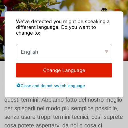
We've detected you might be speaking a
different language. Do you want to
TERMINI E CONDIZIONI D'USO
change to:
English
Change Language
Benvenuti a Hectre! Siamo entusiasti di avervi
con noi! Prima di iniziare a usare Hectre,
Close and do not switch language
abbiamo bisogno che leggiate e accettiate
questi termini. Abbiamo fatto del nostro meglio
per spiegarli nel modo più semplice possibile,
senza usare troppi termini tecnici, così saprete
cosa potete aspettarvi da noi e cosa ci