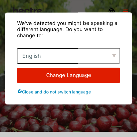
We've detected you might be speaking a
different language. Do you want to
change to:
Spectre misura le ciliegie
English
App per la misurazione della frutta
Change Language
Presentato da:
Parco Kevin
Responsabile del coinvolgimento dei clienti
Close and do not switch language