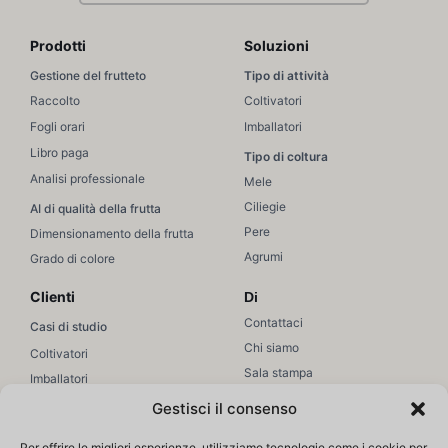
Prodotti
Soluzioni
Gestione del frutteto
Tipo di attività
Raccolto
Coltivatori
Fogli orari
Imballatori
Libro paga
Tipo di coltura
Analisi professionale
Mele
Ciliegie
AI di qualità della frutta
Pere
Dimensionamento della frutta
Agrumi
Grado di colore
Clienti
Di
Contattaci
Casi di studio
Chi siamo
Coltivatori
Sala stampa
Imballatori
Unisciti a noi
Vendite / Marketing
Gestisci il consenso
Supporto
Risorse
Per offrire le migliori esperienze, utilizziamo tecnologie come i cookie per