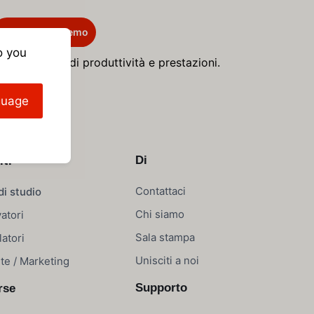
Richiedi una demo
o you
lle metriche di produttività e prestazioni.
guage
nti
Di
Contattaci
di studio
Chi siamo
vatori
Sala stampa
latori
Unisciti a noi
te / Marketing
Supporto
rse