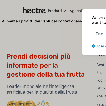
Prodotti
Agricoltori
Imballato
We've d
Aumenta i profitti derivanti dal confezionamento e le pres
want to
Engli
Close 
Prod
Prendi decisioni più
informate per la
Gesti
gestione della tua frutta
Racco
Fogli 
Leader mondiale nell'intelligenza
Libro
artificiale per la qualità della frutta
Anali
AI di 