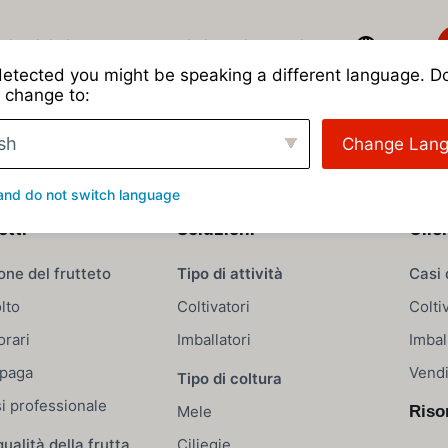
ri
Tipi di coltura
Casi di studio
Di
Login
etected you might be speaking a different language. D
tazioni del frutteto con approfondimenti più approfonditi su
 change to:
sh
Change Lan
and do not switch language
otti
Soluzioni
Clie
one del frutteto
Tipo di attività
Casi 
lto
Coltivatori
Colti
orari
Imballatori
Imbal
 paga
Vendi
Tipo di coltura
si professionale
Mele
Riso
qualità della frutta
Ciliegie