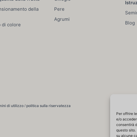
Istru
sionamento della
Pere
Semi
Agrumi
Blog
 di colore
ini di utilizzo
politica sulla riservatezza
/
Per offrire 
e/o accedere
consentirà d
questo sito.
su alcune ca