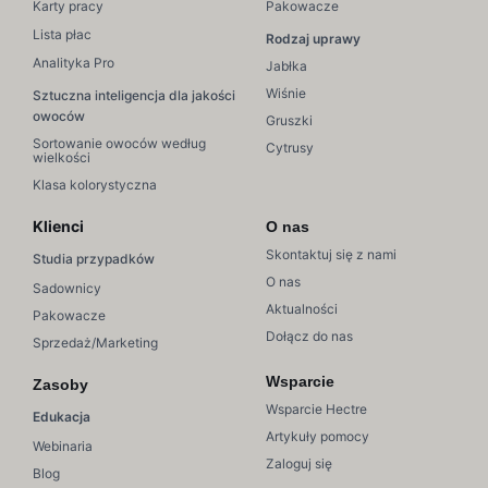
Karty pracy
Pakowacze
Lista płac
Rodzaj uprawy
Analityka Pro
Jabłka
Wiśnie
Sztuczna inteligencja dla jakości
owoców
Gruszki
Sortowanie owoców według
Cytrusy
wielkości
Klasa kolorystyczna
Klienci
O nas
Skontaktuj się z nami
Studia przypadków
O nas
Sadownicy
Aktualności
Pakowacze
Dołącz do nas
Sprzedaż/Marketing
Wsparcie
Zasoby
Wsparcie Hectre
Edukacja
Artykuły pomocy
Webinaria
Zaloguj się
Blog