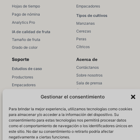
Hojas de tiempo
Empacadores
Pago de nómina
Tipos de cultivos
Analytics Pro
Manzanas
Cerezas
IA de calidad de fruta
Peras
Tamaño de fruta
Cítricos
Grado de color
Soporte
Acerca de
Contáctanos
Estudios de caso
Sobre nosotros
Productores
Sala de prensa
Empacadores
Únete a equipo
Ventas/Marketing
Gestionar el consentimiento
Soporte
Recursos
Para brindar la mejor experiencia, utilizamos tecnologías como cookies
Soporte de Hectre
Educación
para almacenar y/o acceder a la información del dispositivo. Su
Artículos de ayuda
consentimiento para estas tecnologías nos permitirá procesar datos
Webinars
como el comportamiento de navegación o los identificadores únicos en
Acceso
Blog
este sitio. No dar su consentimiento o retirarlo podría afectar
negativamente a ciertas funciones.