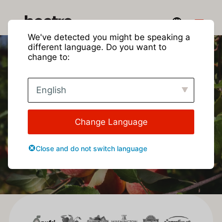
We've detected you might be speaking a
different language. Do you want to
change to:
Blog de Hectre
English
Change Language
Close and do not switch language