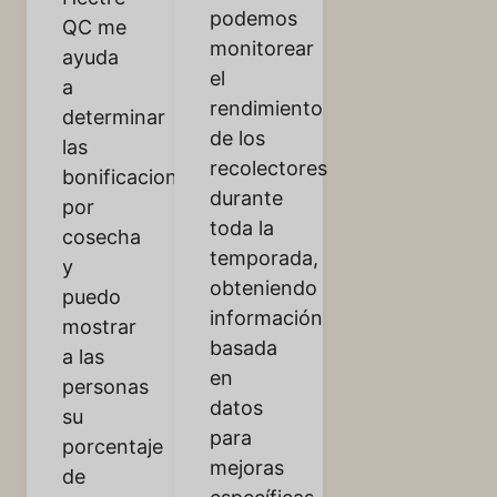
podemos
QC me
monitorear
ayuda
el
a
rendimiento
determinar
de los
las
recolectores
bonificaciones
durante
por
toda la
cosecha
temporada,
y
obteniendo
puedo
información
mostrar
basada
a las
en
personas
datos
su
para
porcentaje
mejoras
de