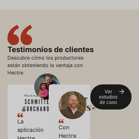
Testimonios de clientes
Descubre cómo los productores
están obteniendo la ventaja con
Hectre
Ver
estudios
de caso
La
Con
aplicación
Hectre
Hectre