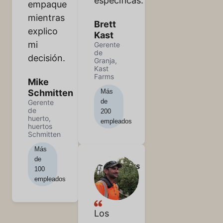
específicas.
empaque
mientras
Brett
explico
Kast
mi
Gerente
de
decisión.
Granja,
Kast
Farms
Mike
Más
Schmitten
de
Gerente
de
200
huerto,
empleados
huertos
Schmitten
Más
de
100
empleados
Los