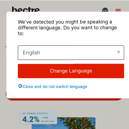
We've detected you might be speaking a
different language. Do you want to change
Impulse la calidad de la
to:
fruta con resultados
English
personalizados
Control de calidad
Change Language
Close and do not switch language
Solicita una demostración