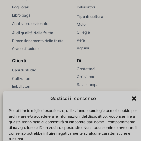
Fogli orari
Imballatori
Libro paga
Tipo di coltura
Analisi professionale
Mele
Ciliegie
AI di qualità della frutta
Pere
Dimensionamento della frutta
Agrumi
Grado di colore
Clienti
Di
Contattaci
Casi di studio
Chi siamo
Coltivatori
Sala stampa
Imballatori
Unisciti a noi
Vendite / Marketing
Gestisci il consenso
Supporto
Risorse
Per offrire le migliori esperienze, utilizziamo tecnologie come i cookie per
Supporto Hectre
Istruzione
archiviare e/o accedere alle informazioni del dispositivo. Acconsentire a
Articoli di aiuto
queste tecnologie ci consentirà di elaborare dati come il comportamento
Seminari web
di navigazione o ID univoci su questo sito. Non acconsentire o revocare il
Login
Blog
consenso potrebbe influire negativamente su alcune caratteristiche e
funzioni.