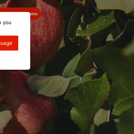
Richiedi una demo
o you
guage