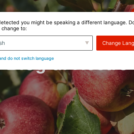
ri
Tipi di coltura
Casi di studio
Di
Login
etected you might be speaking a different language. D
 change to:
sh
Change Lan
Blog di Hectre
and do not switch language