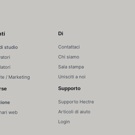
nti
Di
Contattaci
di studio
Chi siamo
vatori
Sala stampa
latori
Unisciti a noi
te / Marketing
Supporto
rse
Supporto Hectre
zione
Articoli di aiuto
nari web
Login