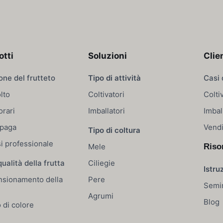
otti
Soluzioni
Clie
one del frutteto
Tipo di attività
Casi 
lto
Coltivatori
Colti
orari
Imballatori
Imbal
 paga
Vendi
Tipo di coltura
si professionale
Mele
Riso
qualità della frutta
Ciliegie
Istru
sionamento della
Pere
Semi
Agrumi
Blog
 di colore