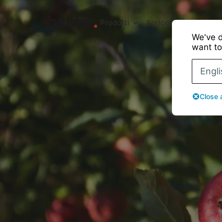
Prodotti
Agricoltori
Imballato
We've d
want to
Engli
Close 