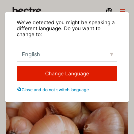
We've detected you might be speaking a
different language. Do you want to
Ettaro per
Cipolle
change to:
English
Richiedi una demo
Change Language
Close and do not switch language