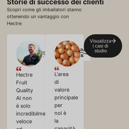
Storie di successo dei clienti
Scopri come gli imballatori stanno
ottenendo un vantaggio con
Hectre
Visualizza
i casi di
studio
L'area
Hectre
di
Fruit
valore
Quality
principale
AI non
per
è solo
noi è
incredibilmente
la
veloce
capacità