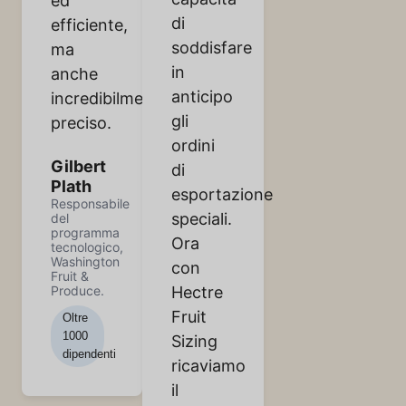
ed
di
efficiente,
soddisfare
ma
in
anche
anticipo
incredibilmente
gli
preciso.
ordini
Gilbert
di
Plath
esportazione
Responsabile
speciali.
del
programma
Ora
tecnologico,
Washington
con
Fruit &
Produce.
Hectre
Fruit
Oltre
1000
Sizing
dipendenti
ricaviamo
il